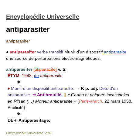
Encyclopédie Universelle
antiparasiter
antiparasiter
●
antiparasiter
verbe transitif
Munir d'un dispositif
antiparasite
une source de perturbations électromagnétiques.
antiparasiter
[ɑ̃tipaʀazite]
v. tr.
ÉTYM.
1948;
de
antiparasite.
❖
♦
Munir d'un dispositif antiparasite.
—
P. p. adj.
Doté d'un
antiparasite.
⇒
Antibrouillé.
||
« Cartes et poignée incassables
en Rilsan (…) Moteur antiparasité »
(
Paris-Match,
22 mars 1958,
Publicité).
❖
DÉR.
Antiparasitage.
Encyclopédie Universelle
.
2012
.