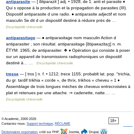
antiparasite
— [ ɑ̃tiparazit ] adj. • 1928; de 1. anti et parasite ♦
Qui s oppose à la production et la propagation de parasites (III).
Dispositif antiparasite d une radio. ● antiparasite adjectif et nom
masculin Se dit d un dispositif destiné à réduire près de …
Encyclopédie Universelle
antiparasitage
— ● antiparasitage nom masculin Action d
antiparasiter ; son résultat. antiparasitage [ɑ̃tipaʀazitaʒ] n. m.
ÉTYM. 1965; de antiparasiter. ❖ ♦ Opération qui consiste à poser
sur un appareil de transmissions radiophoniques un dispositif
destiné à… …
Encyclopédie Universelle
tresse
— [ trɛs ] n. f. • 1212; trece 1155; probablt lat. pop. °trichia,
du gr. tardif trikhia « corde », de thrix, trikhos « cheveu » 1 ♦
Assemblage de trois longues mèches de cheveux entrecroisées à
plat et retenues par une attache. ⇒ cadenette, natte.… …
Encyclopédie Universelle
© Academic, 2000-2026
18+
Contactez-nous:
Support technique
,
RÉCLAME
Dictionnaires exportation
, créé sur PHP,
Joomla,
Drupal,