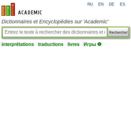
RU
EN
DE
ES
fr-academic.com
Dictionnaires et Encyclopédies sur 'Academic'
Recherche!
interprétations
traductions
livres
Игры ⚽